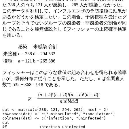
た 386 人のうち 121 人が感染し、265 人が感染しなかった。
このデータを利用して、インフルエンザの予防接種に効果が
あるかどうかを検定したい。この場合、予防接種を受けたグ
ループとそうでないグループの感染者・非感染者の割合が同
じであることを帰無仮説としてフィッシャーの正確確率検定
を用いる。
感染
未感染
合計
未接種
c = 238
d = 294
532
接種
a = 121
b = 265
386
フィッシャーはこのような数値の組み合わせを得られる確率
p が、幾何分布に従うことを示した。ただし、n は全調査人
数で 532 + 368 = 918 である。
p
=
(
a
+
b
)
!
(
c
+
d
)
!
(
a
+
c
)
!
(
b
+
d
)
!
n
!
a
!
b
!
c
!
d
!
dat <- matrix(c(238, 121, 294, 265), ncol = 2)

rownames(dat) <- c("uninoculated", "inoculation")

colnames(dat) <- c("infection", "uninfected")

dat

##              infection uninfected
