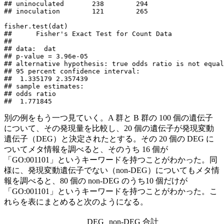
## uninoculated       238        294

## inoculation        121        265

fisher.test(dat)

## 	Fisher's Exact Test for Count Data

## 

## data:  dat

## p-value = 3.96e-05

## alternative hypothesis: true odds ratio is not equal
## 95 percent confidence interval:

##  1.335179 2.357439

## sample estimates:

## odds ratio 

##  1.771845 
別の例をもう一つ見ていく。A 群と B 群の 100 個の遺伝子
について、その発現量を比較し、20 個の遺伝子が発現変動
遺伝子（DEG）と決定されたとする。その 20 個の DEG に
ついてメタ情報を調べると、そのうち 16 個が
「GO:001101」というキーワードを持つことがわかった。同
様に、発現変動遺伝子でない（non-DEG）についてもメタ情
報を調べると、80 個の non-DEG のうち10 個だけが
「GO:001101」というキーワードを持つことがわかった。こ
れらを表にまとめると次のようになる。
DEG
non-DEG
合計