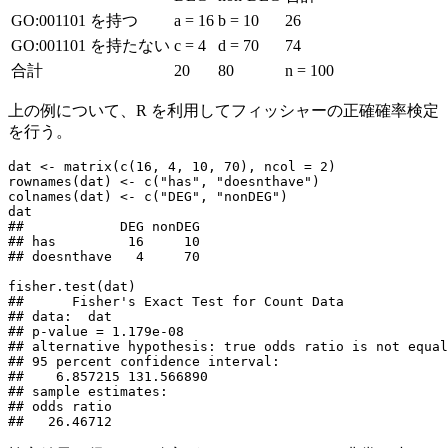
GO:001101 を持つ
a = 16
b = 10
26
GO:001101 を持たない
c = 4
d = 70
74
合計
20
80
n = 100
上の例について、R を利用してフィッシャーの正確確率検定
を行う。
dat <- matrix(c(16, 4, 10, 70), ncol = 2)

rownames(dat) <- c("has", "doesnthave")

colnames(dat) <- c("DEG", "nonDEG")

dat

##            DEG nonDEG

## has         16     10

## doesnthave   4     70

fisher.test(dat)

## 	Fisher's Exact Test for Count Data

## data:  dat

## p-value = 1.179e-08

## alternative hypothesis: true odds ratio is not equal
## 95 percent confidence interval:

##    6.857215 131.566890

## sample estimates:

## odds ratio

##   26.46712